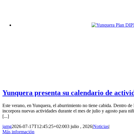
Yunquera presenta su calendario de activid
Este verano, en Yunquera, el aburrimiento no tiene cabida. Dentro 
incorpora nuevas actividades durante el mes de julio y agosto para niño
[...]
jamg
2026-07-17T12:45:25+02:00
3 julio , 2026
|
Noticias
|
Más información