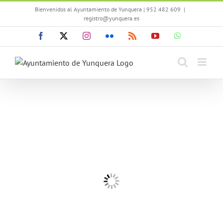
Saltar
Bienvenidos al Ayuntamiento de Yunquera | 952 482 609
|
al
registro@yunquera.es
contenido
Facebook
X
Instagram
Flickr
Rss
YouTube
WhatsApp