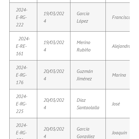
2024-
19/03/202
García
E-RG-
Francisca
4
López
222
2024-
19/03/202
Merino
E-RE-
Alejandro
4
Rubiño
161
2024-
20/03/202
Guzmán
E-RG-
Marina
4
Jiménez
176
2024-
20/03/202
Díaz
E-RG-
José
4
Santaolalla
225
2024-
20/03/202
García
E-RG-
Joaquín
4
González