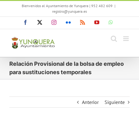
Saltar
Bienvenidos al Ayuntamiento de Yunquera | 952 482 609
|
al
registro@yunquera.es
contenido
Facebook
X
Instagram
Flickr
Rss
YouTube
WhatsApp
Relación Provisional de la bolsa de empleo
para sustituciones temporales
Anterior
Siguiente
Ver
imagen