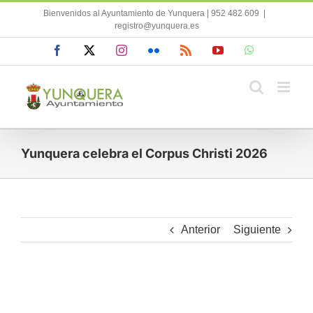
Saltar
Bienvenidos al Ayuntamiento de Yunquera | 952 482 609
|
al
registro@yunquera.es
contenido
Facebook
X
Instagram
Flickr
Rss
YouTube
WhatsApp
Yunquera celebra el Corpus Christi 2026
Anterior
Siguiente
Ver
imagen