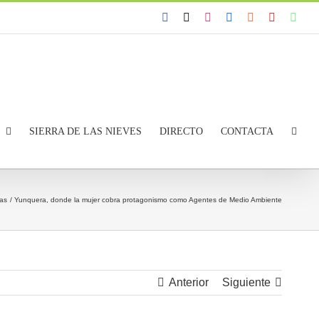
Facebook
X
Instagram
Flickr
Rss
YouTube
Wha
SIERRA DE LAS NIEVES
DIRECTO
CONTACTA
ias
Yunquera, donde la mujer cobra protagonismo como Agentes de Medio Ambiente
Anterior
Siguiente