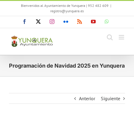
Saltar
Bienvenidos al Ayuntamiento de Yunquera | 952 482 609
|
al
registro@yunquera.es
contenido
Facebook
X
Instagram
Flickr
Rss
YouTube
WhatsApp
Programación de Navidad 2025 en Yunquera
Anterior
Siguiente
Ver
imagen