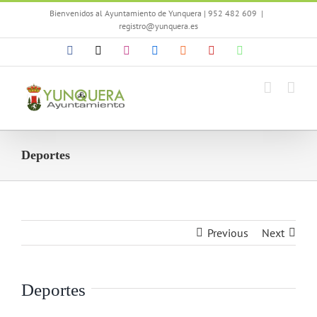
Saltar
Bienvenidos al Ayuntamiento de Yunquera | 952 482 609
|
al
registro@yunquera.es
contenido
Facebook
X
Instagram
Flickr
Rss
YouTube
WhatsApp
Deportes
Previous
Next
Deportes