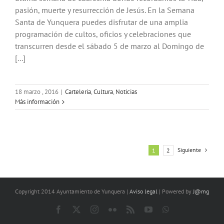
pasión, muerte y resurrección de Jesús. En la Semana
Santa de Yunquera puedes disfrutar de una amplia
programación de cultos, oficios y celebraciones que
transcurren desde el sábado 5 de marzo al Domingo de
[...]
18 marzo , 2016
|
Carteleria
,
Cultura
,
Noticias
Más información
Siguiente
1
2
Copyright 2014 Ayuntamiento de Yunquera |
Aviso legal
| Powered by
J@mg
Facebook
X
Instagram
Flickr
Rss
YouTube
WhatsApp