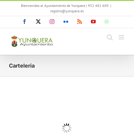
Saltar
Bienvenidos al Ayuntamiento de Yunquera | 952 482 609
|
al
registro@yunquera.es
contenido
Facebook
X
Instagram
Flickr
Rss
YouTube
WhatsApp
Carteleria