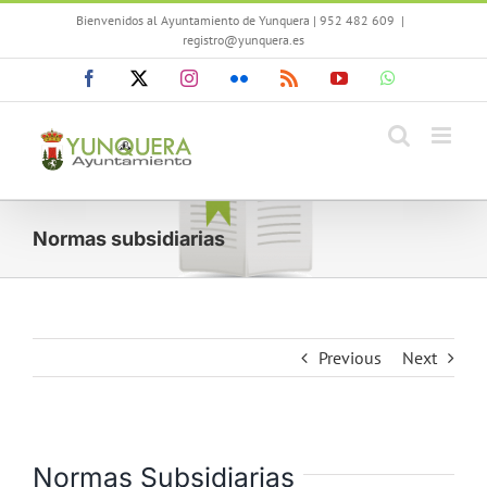
Saltar
Bienvenidos al Ayuntamiento de Yunquera | 952 482 609
|
al
registro@yunquera.es
contenido
Facebook
X
Instagram
Flickr
Rss
YouTube
WhatsApp
Normas subsidiarias
Previous
Next
Normas Subsidiarias