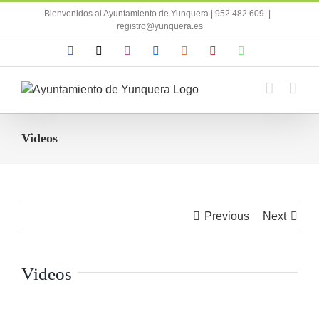
Saltar
Bienvenidos al Ayuntamiento de Yunquera | 952 482 609
|
al
registro@yunquera.es
contenido
Facebook
X
Instagram
Flickr
Rss
YouTube
WhatsApp
Videos
Previous
Next
Videos